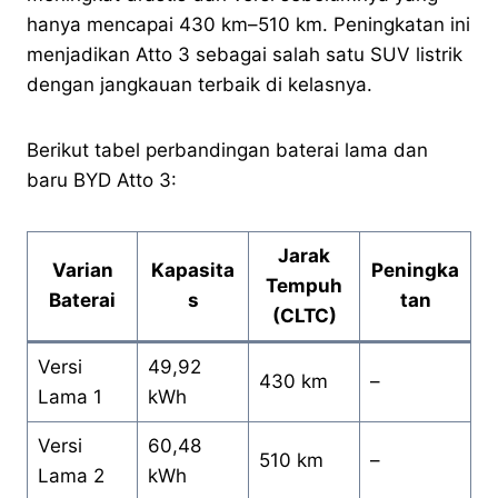
hanya mencapai 430 km–510 km. Peningkatan ini
menjadikan Atto 3 sebagai salah satu SUV listrik
dengan jangkauan terbaik di kelasnya.
Berikut tabel perbandingan baterai lama dan
baru BYD Atto 3:
Jarak
Varian
Kapasita
Peningka
Tempuh
Baterai
s
tan
(CLTC)
Versi
49,92
430 km
–
Lama 1
kWh
Versi
60,48
510 km
–
Lama 2
kWh