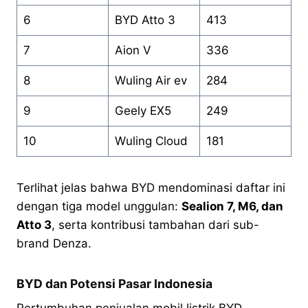
6
BYD Atto 3
413
7
Aion V
336
8
Wuling Air ev
284
9
Geely EX5
249
10
Wuling Cloud
181
Terlihat jelas bahwa BYD mendominasi daftar ini
dengan tiga model unggulan:
Sealion 7, M6, dan
Atto 3
, serta kontribusi tambahan dari sub-
brand Denza.
BYD dan Potensi Pasar Indonesia
Pertumbuhan penjualan mobil listrik BYD